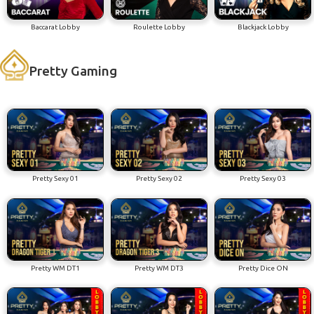
Baccarat Lobby
Roulette Lobby
Blackjack Lobby
Pretty Gaming
Pretty Sexy 01
Pretty Sexy 02
Pretty Sexy 03
Pretty WM DT1
Pretty WM DT3
Pretty Dice ON