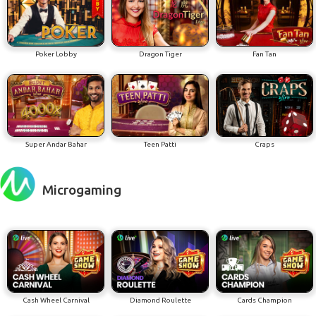
Poker Lobby
Dragon Tiger
Fan Tan
Super Andar Bahar
Teen Patti
Craps
Microgaming
Cash Wheel Carnival
Diamond Roulette
Cards Champion