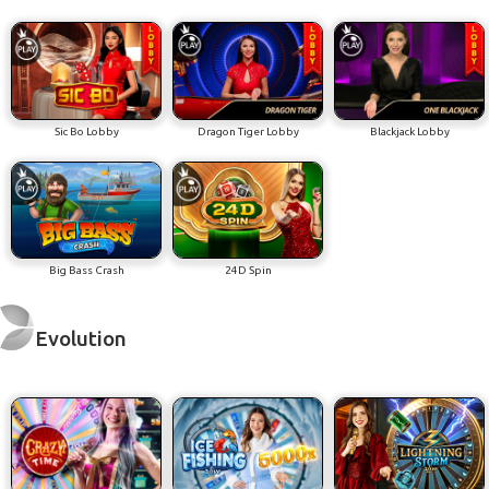
Sic Bo Lobby
Dragon Tiger Lobby
Blackjack Lobby
Big Bass Crash
24D Spin
Evolution