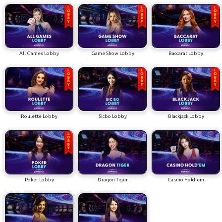
All Games Lobby
Game Show Lobby
Baccarat Lobby
Roulette Lobby
Sicbo Lobby
Blackjack Lobby
Poker Lobby
Dragon Tiger
Casino Hold'em