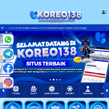
h maxwin server thailand dengan tingkat rtp tertinggi.
Koreo138 adalah oreo138 s
TOGEL
SLOT
LIVE CASINO
SPORT
ARCADE
SABU