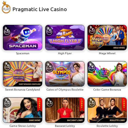
Pragmatic Live Casino
Spaceman
High Flyer
Mega Wheel
Sweet Bonanza Candyland
Gates of Olympus Roulette
Color Game Bonanza
Game Shows Lobby
Baccarat Lobby
Roulette Lobby