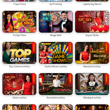
Crazy Time
Ice Fishing
Lightning Storm
Funky Time
Mega Ball
Super Sicbo
Top Games Lobby
Game Shows Lobby
Baccarat Lobby
Sicbo Lobby
Roulette Lobby
Blackjack Lobby