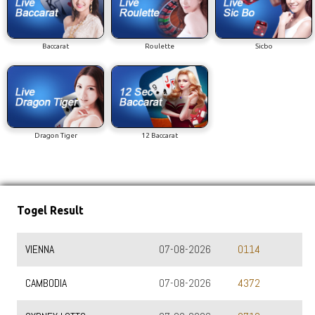
Baccarat
Roulette
Sicbo
Dragon Tiger
12 Baccarat
Togel Result
VIENNA
07-08-2026
0114
CAMBODIA
07-08-2026
4372