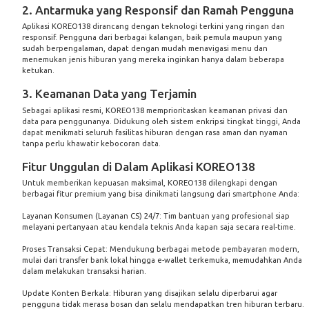
2. Antarmuka yang Responsif dan Ramah Pengguna
Aplikasi KOREO138 dirancang dengan teknologi terkini yang ringan dan
responsif. Pengguna dari berbagai kalangan, baik pemula maupun yang
sudah berpengalaman, dapat dengan mudah menavigasi menu dan
menemukan jenis hiburan yang mereka inginkan hanya dalam beberapa
ketukan.
3. Keamanan Data yang Terjamin
Sebagai aplikasi resmi, KOREO138 memprioritaskan keamanan privasi dan
data para penggunanya. Didukung oleh sistem enkripsi tingkat tinggi, Anda
dapat menikmati seluruh fasilitas hiburan dengan rasa aman dan nyaman
tanpa perlu khawatir kebocoran data.
Fitur Unggulan di Dalam Aplikasi KOREO138
Untuk memberikan kepuasan maksimal, KOREO138 dilengkapi dengan
berbagai fitur premium yang bisa dinikmati langsung dari smartphone Anda:
Layanan Konsumen (Layanan CS) 24/7: Tim bantuan yang profesional siap
melayani pertanyaan atau kendala teknis Anda kapan saja secara real-time.
Proses Transaksi Cepat: Mendukung berbagai metode pembayaran modern,
mulai dari transfer bank lokal hingga e-wallet terkemuka, memudahkan Anda
dalam melakukan transaksi harian.
Update Konten Berkala: Hiburan yang disajikan selalu diperbarui agar
pengguna tidak merasa bosan dan selalu mendapatkan tren hiburan terbaru.