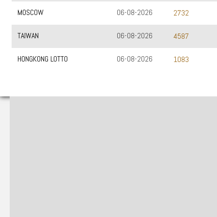
MOSCOW
06-08-2026
2732
TAIWAN
06-08-2026
4587
HONGKONG LOTTO
06-08-2026
1083