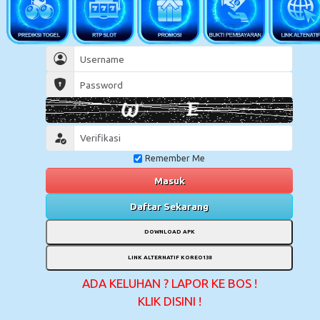
Remember Me
Masuk
Daftar Sekarang
DOWNLOAD APK
LINK ALTERNATIF KOREO138
ADA KELUHAN ? LAPOR KE BOS !
KLIK DISINI !