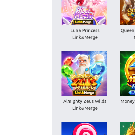
Luna Princess
Queen 
Link&Merge
Almighty Zeus Wilds
Money 
Link&Merge