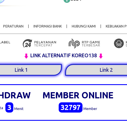
PERATURAN
|
INFORMASI BANK
|
HUBUNGI KAMI
|
KEBIJAKAN P
ight Romance -
Andvari The Golden
Diamond Diva
 Awakening
Fish
Bonanz
LINK ALTERNATIF KOREO138
Link 1
Link 2
THDRAW
MEMBER ONLINE
3
32797
ta
Menit
Member
rican Quest
Prosperity Blessing
Joker Lok
Multiplier T