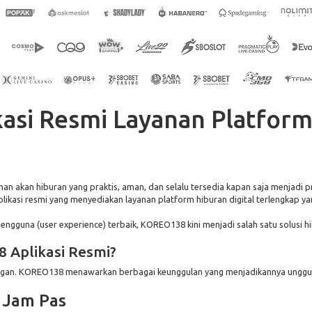
si Resmi Layanan Platform 
Blitz Extreme
Treasure Gems
10000 Fort
utuhan akan hiburan yang praktis, aman, dan selalu tersedia kapan saja menjad
plikasi resmi yang menyediakan layanan platform hiburan digital terlengkap y
guna (user experience) terbaik, KOREO138 kini menjadi salah satu solusi hib
 Aplikasi Resmi?
ngan. KOREO138 menawarkan berbagai keunggulan yang menjadikannya unggul 
 Diamond Jingle
Plenty of Presents
Curse of Me
Joker
 Jam Pas