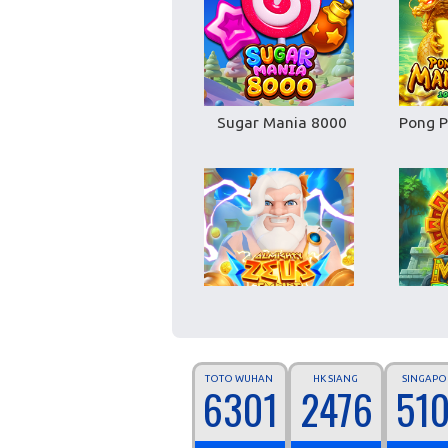
Sugar Mania 8000
Pong 
Almighty Zeus Empire
Ma
TOTO WUHAN
HK SIANG
SINGAP
6301
2476
51