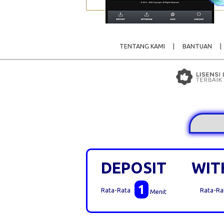
TENTANG KAMI
|
BANTUAN
|
Diamond Inferno
Moonl
The
DEPOSIT
WI
1
Rata-Rata
Rata-Ra
Menit
Fire & Diamond Joker
Af