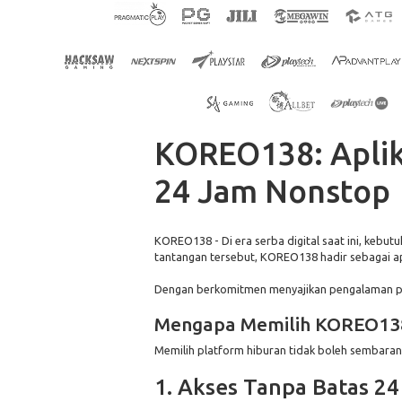
KOREO138: Aplika
Red Hot Riches
Cash 
24 Jam Nonstop
KOREO138
- Di era serba digital saat ini, keb
tantangan tersebut,
KOREO138
hadir sebagai a
Dengan berkomitmen menyajikan pengalaman peng
Mengapa Memilih KOREO138
Memilih platform hiburan tidak boleh sembara
Sweet Jar Xmas
Fire &
Combo
1. Akses Tanpa Batas 24