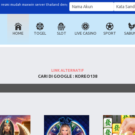
udah maxwin server thailand dengan tingkat rtp tertinggi.
Koreo138 a
HOME
TOGEL
SLOT
LIVE CASINO
SPORT
SABU
LINK ALTERNATIF
CARI DI GOOGLE : KOREO138