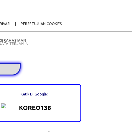
RIVASI
|
PERSETUJUAN COOKIES
Ketik Di Google:
KOREO138