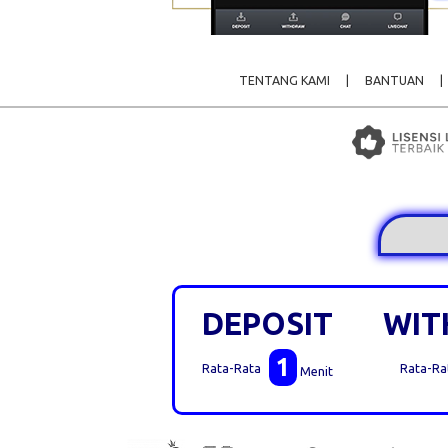
TENTANG KAMI
|
BANTUAN
|
DEPOSIT
WI
1
Rata-Rata
Rata-Ra
Menit