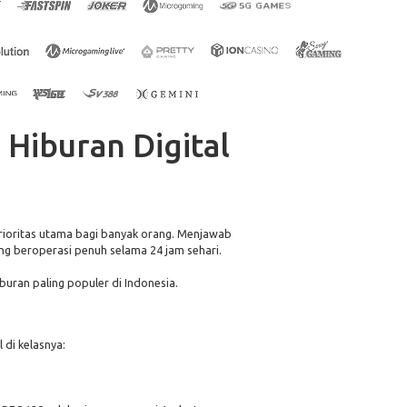
Hiburan Digital
i prioritas utama bagi banyak orang. Menjawab
ang beroperasi penuh selama 24 jam sehari.
uran paling populer di Indonesia.
di kelasnya: