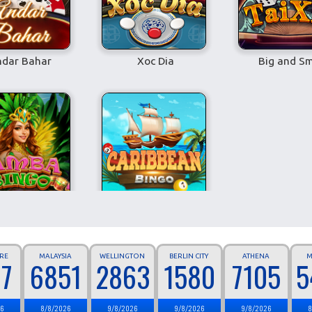
ndar Bahar
Xoc Dia
Big and Sm
mba Bingo
Caribbean Adventure
Bingo
ORE
MALAYSIA
WELLINGTON
BERLIN CITY
ATHENA
M
37
6851
2863
1580
7105
5
26
8/8/2026
9/8/2026
9/8/2026
9/8/2026
8