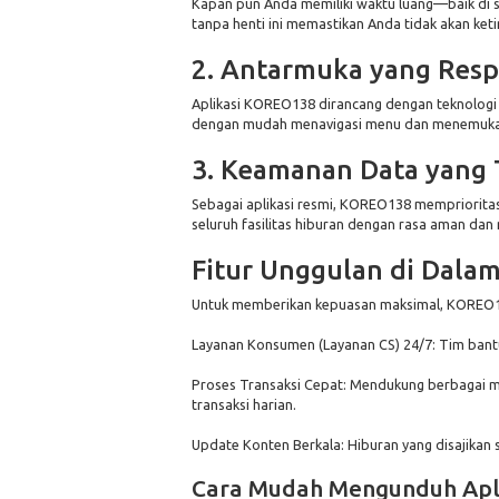
Kapan pun Anda memiliki waktu luang—baik di s
tanpa henti ini memastikan Anda tidak akan ket
2. Antarmuka yang Res
Aplikasi KOREO138 dirancang dengan teknologi 
dengan mudah menavigasi menu dan menemukan 
3. Keamanan Data yang 
Sebagai aplikasi resmi, KOREO138 memprioritas
seluruh fasilitas hiburan dengan rasa aman dan
Fitur Unggulan di Dala
Untuk memberikan kepuasan maksimal, KOREO138
Layanan Konsumen (Layanan CS) 24/7: Tim bantua
Proses Transaksi Cepat: Mendukung berbagai m
transaksi harian.
Update Konten Berkala: Hiburan yang disajikan 
Cara Mudah Mengunduh Apl