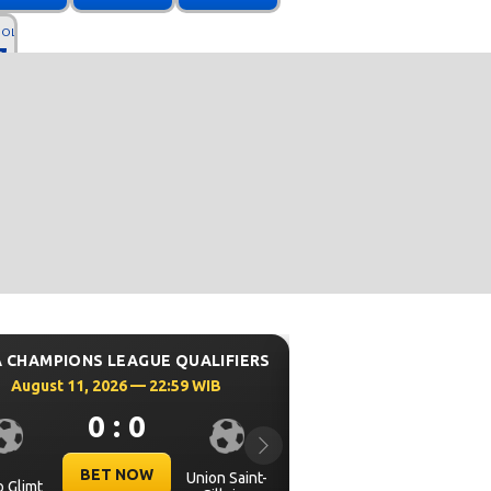
OOLS
7
SPAIN LA LIGA
August 17, 2026 — 02:30 WIB
0 : 0
Next
BET NOW
a Vigo
Osasuna