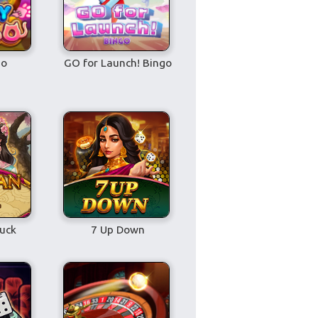
go
GO for Launch! Bingo
uck
7 Up Down