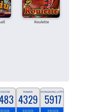
all
Roulette
OSCOW
TAIWAN
HONGKONG LOTTO
483
4329
5917
/8/2026
8/8/2026
8/8/2026