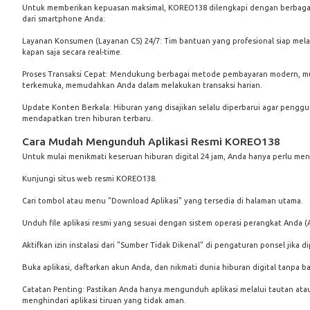
Untuk memberikan kepuasan maksimal, KOREO138 dilengkapi dengan berbagai 
dari smartphone Anda:
Layanan Konsumen (Layanan CS) 24/7: Tim bantuan yang profesional siap mela
kapan saja secara real-time.
Proses Transaksi Cepat: Mendukung berbagai metode pembayaran modern, mulai
terkemuka, memudahkan Anda dalam melakukan transaksi harian.
Update Konten Berkala: Hiburan yang disajikan selalu diperbarui agar penggu
mendapatkan tren hiburan terbaru.
Cara Mudah Mengunduh Aplikasi Resmi KOREO138
Untuk mulai menikmati keseruan hiburan digital 24 jam, Anda hanya perlu men
Kunjungi situs web resmi
KOREO138
.
Cari tombol atau menu "Download Aplikasi" yang tersedia di halaman utama.
Unduh file aplikasi resmi yang sesuai dengan sistem operasi perangkat Anda (
Aktifkan izin instalasi dari "Sumber Tidak Dikenal" di pengaturan ponsel jika dip
Buka aplikasi, daftarkan akun Anda, dan nikmati dunia hiburan digital tanpa ba
Catatan Penting: Pastikan Anda hanya mengunduh aplikasi melalui tautan at
menghindari aplikasi tiruan yang tidak aman.