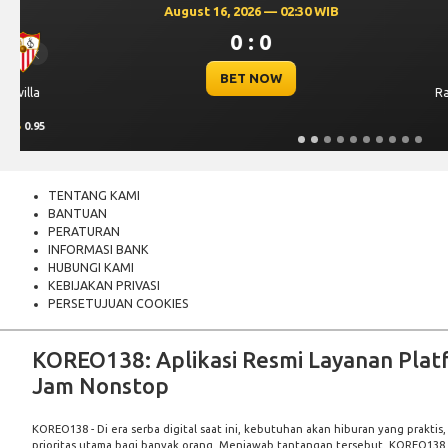
August 16, 2026 — 00:30 WIB
0 : 0
Previous
BET NOW
Alaves
0.00
0.62
TENTANG KAMI
BANTUAN
PERATURAN
INFORMASI BANK
HUBUNGI KAMI
KEBIJAKAN PRIVASI
PERSETUJUAN COOKIES
KOREO138: Aplikasi Resmi Layanan Platf
Jam Nonstop
KOREO138
- Di era serba digital saat ini, kebutuhan akan hiburan yang praktis
prioritas utama bagi banyak orang. Menjawab tantangan tersebut,
KOREO138