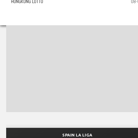
TO
08-08-2026
SPAIN LA LIGA