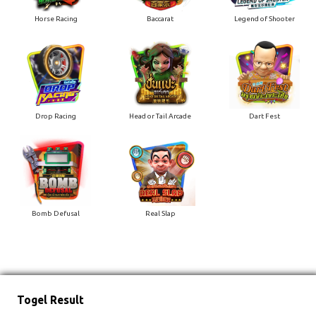
Horse Racing
Baccarat
Legend of Shooter
Drop Racing
Head or Tail Arcade
Dart Fest
Bomb Defusal
Real Slap
Togel Result