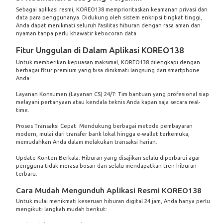
Sebagai aplikasi resmi, KOREO138 memprioritaskan keamanan privasi dan
data para penggunanya. Didukung oleh sistem enkripsi tingkat tinggi,
Anda dapat menikmati seluruh fasilitas hiburan dengan rasa aman dan
nyaman tanpa perlu khawatir kebocoran data.
Fitur Unggulan di Dalam Aplikasi KOREO138
Untuk memberikan kepuasan maksimal, KOREO138 dilengkapi dengan
berbagai fitur premium yang bisa dinikmati langsung dari smartphone
Anda:
Layanan Konsumen (Layanan CS) 24/7: Tim bantuan yang profesional siap
melayani pertanyaan atau kendala teknis Anda kapan saja secara real-
time.
Proses Transaksi Cepat: Mendukung berbagai metode pembayaran
modern, mulai dari transfer bank lokal hingga e-wallet terkemuka,
memudahkan Anda dalam melakukan transaksi harian.
Update Konten Berkala: Hiburan yang disajikan selalu diperbarui agar
pengguna tidak merasa bosan dan selalu mendapatkan tren hiburan
terbaru.
Cara Mudah Mengunduh Aplikasi Resmi KOREO138
Untuk mulai menikmati keseruan hiburan digital 24 jam, Anda hanya perlu
mengikuti langkah mudah berikut: