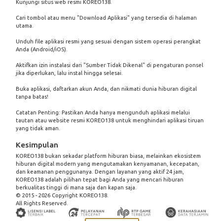
Kunjungi situs web resmi
KOREO138
.
Cari tombol atau menu "Download Aplikasi" yang tersedia di halaman
utama.
Unduh file aplikasi resmi yang sesuai dengan sistem operasi perangkat
Anda (Android/iOS).
Aktifkan izin instalasi dari "Sumber Tidak Dikenal" di pengaturan ponsel
jika diperlukan, lalu instal hingga selesai.
Buka aplikasi, daftarkan akun Anda, dan nikmati dunia hiburan digital
tanpa batas!
Catatan Penting: Pastikan Anda hanya mengunduh aplikasi melalui
tautan atau website resmi KOREO138 untuk menghindari aplikasi tiruan
yang tidak aman.
Kesimpulan
KOREO138 bukan sekadar platform hiburan biasa, melainkan ekosistem
hiburan digital modern yang mengutamakan kenyamanan, kecepatan,
dan keamanan penggunanya. Dengan layanan yang aktif 24 jam,
KOREO138 adalah pilihan tepat bagi Anda yang mencari hiburan
berkualitas tinggi di mana saja dan kapan saja.
© 2015 - 2026 Copyright KOREO138.
All Rights Reserved.