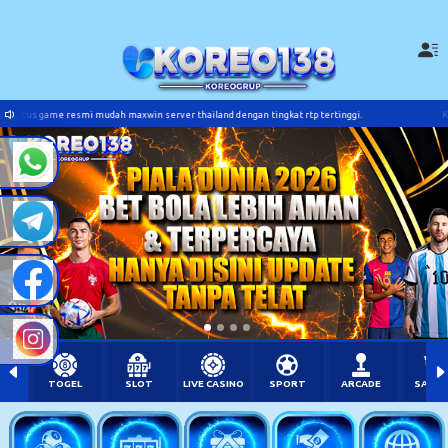
s game resmi mudah maxwin server thailand dengan tingkat rtp tertinggi.
Koreo138
TOGEL
SLOT
LIVE CASINO
SPORT
ARCADE
SABU