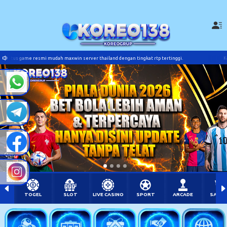
us game resmi mudah maxwin server thailand dengan tingkat rtp tertinggi.
Koreo13
TOGEL
SLOT
LIVE CASINO
SPORT
ARCADE
SABU