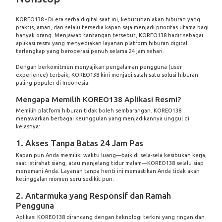
KOREO138
- Di era serba digital saat ini, kebutuhan akan hiburan yang
praktis, aman, dan selalu tersedia kapan saja menjadi prioritas utama bagi
banyak orang. Menjawab tantangan tersebut,
KOREO138
hadir sebagai
aplikasi resmi yang menyediakan layanan platform hiburan digital
terlengkap yang beroperasi penuh selama 24 jam sehari.
Dengan berkomitmen menyajikan pengalaman pengguna (user
experience) terbaik, KOREO138 kini menjadi salah satu solusi hiburan
paling populer di Indonesia.
Mengapa Memilih KOREO138 Aplikasi Resmi?
Memilih platform hiburan tidak boleh sembarangan. KOREO138
menawarkan berbagai keunggulan yang menjadikannya unggul di
kelasnya:
1. Akses Tanpa Batas 24 Jam Pas
Kapan pun Anda memiliki waktu luang—baik di sela-sela kesibukan kerja,
saat istirahat siang, atau menjelang tidur malam—KOREO138 selalu siap
menemani Anda. Layanan tanpa henti ini memastikan Anda tidak akan
ketinggalan momen seru sedikit pun.
2. Antarmuka yang Responsif dan Ramah
Pengguna
Aplikasi KOREO138 dirancang dengan teknologi terkini yang ringan dan