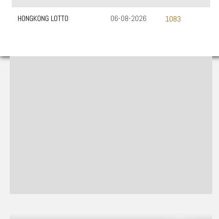
HONGKONG LOTTO
06-08-2026
1083