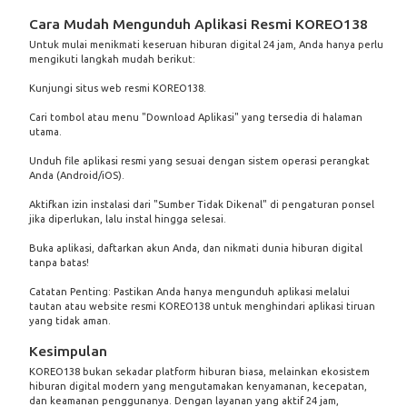
Cara Mudah Mengunduh Aplikasi Resmi KOREO138
Untuk mulai menikmati keseruan hiburan digital 24 jam, Anda hanya perlu
mengikuti langkah mudah berikut:
Kunjungi situs web resmi
KOREO138
.
Cari tombol atau menu "Download Aplikasi" yang tersedia di halaman
utama.
Unduh file aplikasi resmi yang sesuai dengan sistem operasi perangkat
Anda (Android/iOS).
Aktifkan izin instalasi dari "Sumber Tidak Dikenal" di pengaturan ponsel
jika diperlukan, lalu instal hingga selesai.
Buka aplikasi, daftarkan akun Anda, dan nikmati dunia hiburan digital
tanpa batas!
Catatan Penting: Pastikan Anda hanya mengunduh aplikasi melalui
tautan atau website resmi KOREO138 untuk menghindari aplikasi tiruan
yang tidak aman.
Kesimpulan
KOREO138 bukan sekadar platform hiburan biasa, melainkan ekosistem
hiburan digital modern yang mengutamakan kenyamanan, kecepatan,
dan keamanan penggunanya. Dengan layanan yang aktif 24 jam,